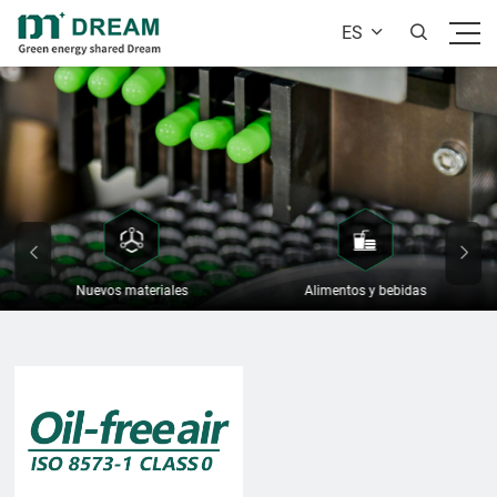
ES


Nuevos materiales
Alimentos y bebidas