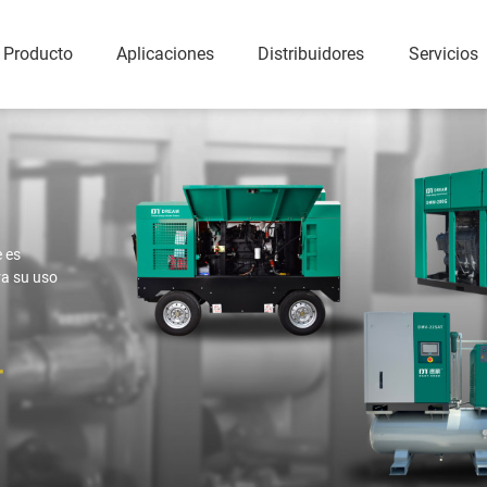
Producto
Aplicaciones
Distribuidores
Servicios
rnillo sin
Compresores de aire
Compresor
portátiles
Compresor de tornillo rotativo sin aceite lubricado por agua
Portátil diésel (8-35 Bar)
Compresor de tornillo rotativo seco sin aceite
Portátil eléctrico (8-18 Bar)
Compresor de aire sin aceite tipo scroll
e es
Compresor VSD de tornillo rotativo seco sin aceite de baja presión
ra su uso
rógeno y
Soplador de tornillo y
Solucione
bomba de vacío
Con inyecci
eno
Soplador de tornillo serie DFV-G
Sin aceite
o
Bomba de vacío con inyección de aceite
Pistones
Bomba de vacío sin aceite
Equipo auxiliar de vacío