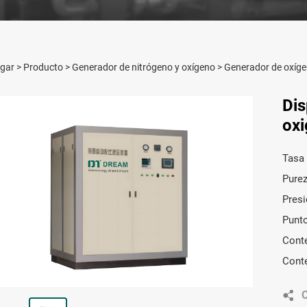
gar
>
Producto
>
Generador de nitrógeno y oxígeno
>
Generador de oxíg
Dis
oxi
Tasa 
Purez
Presi
Punto
Cont
Cont