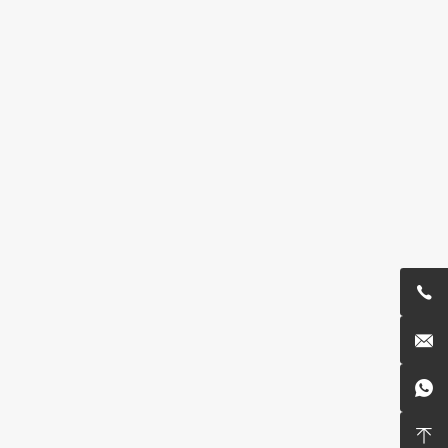



