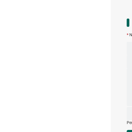
*
N
Pe