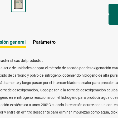
sión general
Parámetro
racterísticas del producto :
ta serie de unidades adopta el método de secado por desoxigenación cata
óxido de carbono y polvo del nitrógeno, obteniendo nitrógeno de alta pure
táticamente y luego pasan por el intercambiador de calor para precalentar 
 torre de desoxigenación, luego pasan a la torre de desoxigenación equipad
ígeno en el nitrógeno reacciona con el hidrógeno para producir agua que se
acción exotérmica a unos 200°C cuando la reacción ocurre con un conteni
lor y entra en el filtro desecante para eliminar impurezas como agua, dió