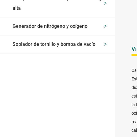
alta
Generador de nitrógeno y oxígeno
Soplador de tornillo y bomba de vacío
Vi
Ca
Es
di
es
la
ox
re
ca