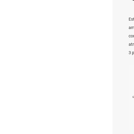
Es
am
co
at
3 