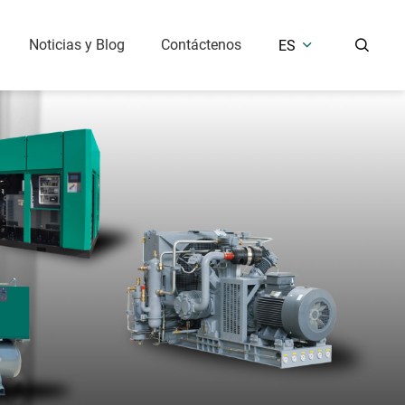
Noticias y Blog
Contáctenos
ES


es de pistón
Equipos de tratamiento de aire
Compresor de pistón sin aceite (7.5 Bar)
Secador de aire refrigerado
Presión media y alta (25-400 Bar)
Secador de aire desecante
Tanque receptor de aire
s industriales
ón de aceite